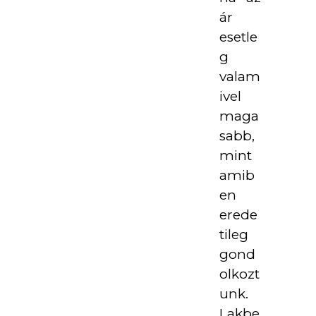
ár
esetle
g
valam
ivel
maga
sabb,
mint
amib
en
erede
tileg
gond
olkozt
unk.
Lakbe