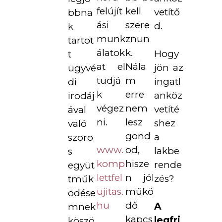
felújít
kell
vetítő
bbna
ási
szere
d.
k
munk
znün
tartot
álatok
k.
Hogy
t
at el
Nála
jön az
ügyvé
tudjá
m
ingatl
di
k
erre
anköz
irodáj
végez
nem
vetíté
ával
ni.
lesz
shez
való
gond
a
szoro
www.
od,
lakbe
s
komp
hisze
rende
együt
lettfel
n jól
zés?
tműk
ujitas.
műkö
ödése
hu
dő
A
mnek
kapcs
legfri
köszö