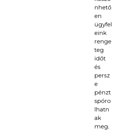
nhető
en
ügyfel
eink
renge
teg
időt
és
persz
e
pénzt
spóro
lhatn
ak
meg.