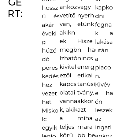
GÉ
anköz
vagy
kapko
hossz
RT:
vetítő
nyerh
dni
ú és
van,
etünk
fogna
akár
akikn
.
k a
éveki
ek
Hisze
lakása
g
megb
n, ha
után
húzó
ízható
nincs
a
dó
kivitel
energ
piaco
peres
ezői
etikai
n.
kedés
kapcs
tanúsí
Kivév
hez
olatai
tvány,
e ha
vezet
vanna
akkor
én
het.
k, akik
azt
leszek
Misko
a
miha
az
lc
teljes
mara
ingatl
egyik
körű
bb be
anköz
legjo