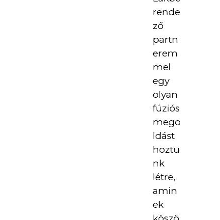
rende
ző
partn
erem
mel
egy
olyan
fúziós
mego
ldást
hoztu
nk
létre,
amin
ek
köszö