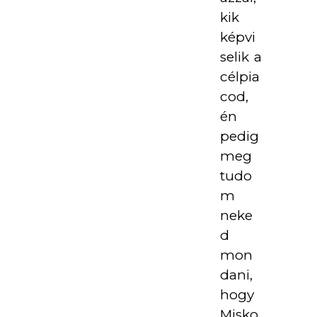
kik
képvi
selik a
célpia
cod,
én
pedig
meg
tudo
m
neke
d
mon
dani,
hogy
Misko