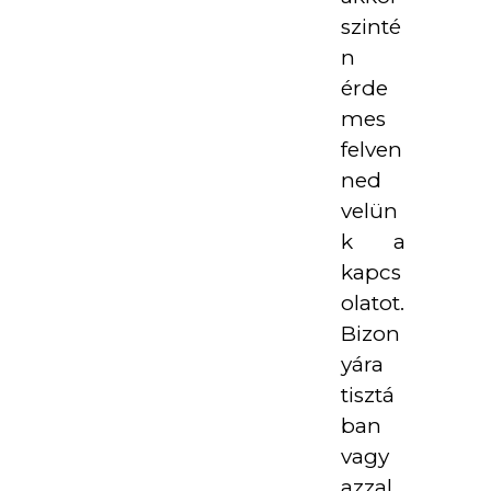
szinté
n
érde
mes
felven
ned
velün
k a
kapcs
olatot.
Bizon
yára
tisztá
ban
vagy
azzal,