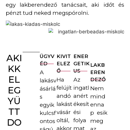
egy lakberendező tanácsait, aki időt és
pénzt tud neked megspórolni.
AKI
ÜGYV
KIVIT
ENER
ÉD
ELEZ
GETIK
LAKB
KK
Ő
US
A
EREN
EL
Ha
Az
DEZŐ
lakásv
felújít
ingatl
EG
Nem
ásárlá
andó
anért
mind
s
YÜ
lakást
ékesít
enna
egyik
TT
vásár
ési
p esik
kulcsf
oltál,
folya
DO
meg
ontos
akkor
mat
az
ságú