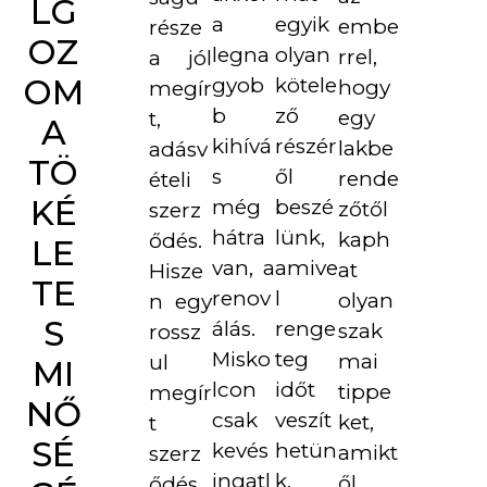
LG
a
egyik
embe
része
OZ
legna
olyan
rrel,
a jól
OM
gyob
kötele
hogy
megír
b
ző
egy
t,
A
kihívá
részér
lakbe
adásv
TÖ
s
ől
rende
ételi
KÉ
még
beszé
zőtől
szerz
hátra
lünk,
kaph
ődés.
LE
van, a
amive
at
Hisze
TE
renov
l
olyan
n egy
S
álás.
renge
szak
rossz
Misko
teg
mai
ul
MI
lcon
időt
tippe
megír
NŐ
csak
veszít
ket,
t
SÉ
kevés
hetün
amikt
szerz
ingatl
k,
ől
ődés