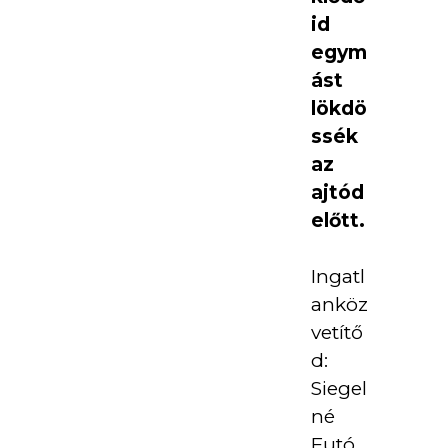
id
egym
ást
lökdö
ssék
az
ajtód
előtt.
Ingatl
anköz
vetítő
d:
Siegel
né
Futó