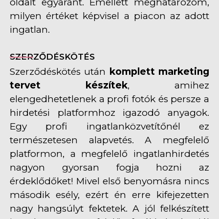
oldalt egyaránt. Emellett meghatározom,
milyen értéket képvisel a piacon az adott
ingatlan.
SZERZŐDÉSKÖTÉS
Szerződéskötés után
komplett marketing
tervet készítek
, amihez
elengedhetetlenek a profi fotók és persze a
hirdetési platformhoz igazodó anyagok.
Egy profi ingatlanközvetítőnél ez
természetesen alapvetés. A megfelelő
platformon, a megfelelő ingatlanhirdetés
nagyon gyorsan fogja hozni az
érdeklődőket! Mivel első benyomásra nincs
második esély, ezért én erre kifejezetten
nagy hangsúlyt fektetek. A jól felkészített