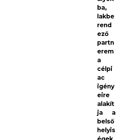
ba,
lakbe
rend
ező
partn
erem
a
célpi
ac
igény
eire
alakít
ja a
belső
helyis
égek