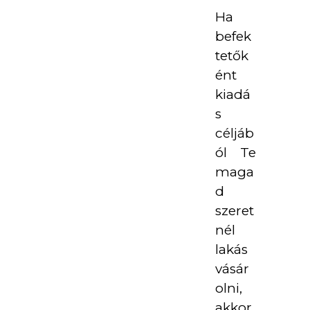
Ha
befek
tetők
ént
kiadá
s
céljáb
ól Te
maga
d
szeret
nél
lakás
vásár
olni,
akkor