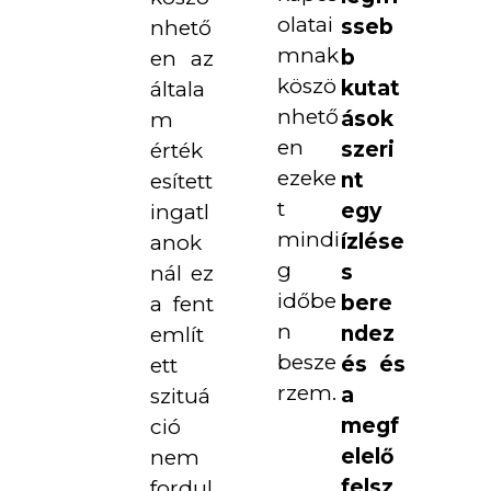
olatai
sseb
nhető
mnak
b
en az
köszö
kutat
általa
nhető
ások
m
en
szeri
érték
ezeke
nt
esített
t
egy
ingatl
mindi
ízlése
anok
g
s
nál ez
időbe
bere
a fent
n
ndez
említ
besze
és és
ett
rzem.
a
szituá
megf
ció
elelő
nem
felsz
fordul