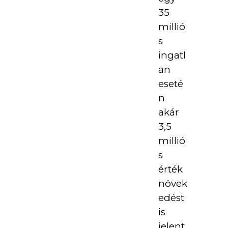
35
millió
s
ingatl
an
eseté
n
akár
3,5
millió
s
érték
növek
edést
is
jelent