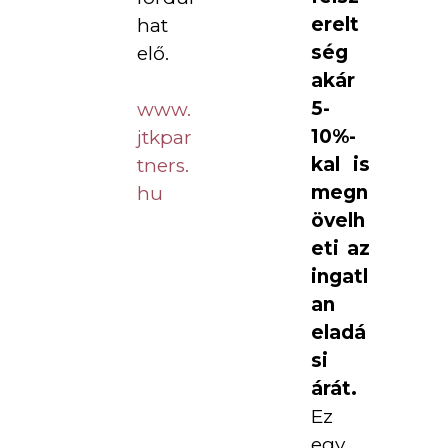
erelt
hat
ség
elő.
akár
5-
www.
10%-
jtkpar
kal is
tners.
megn
hu
övelh
eti az
ingatl
an
eladá
si
árát.
Ez
egy