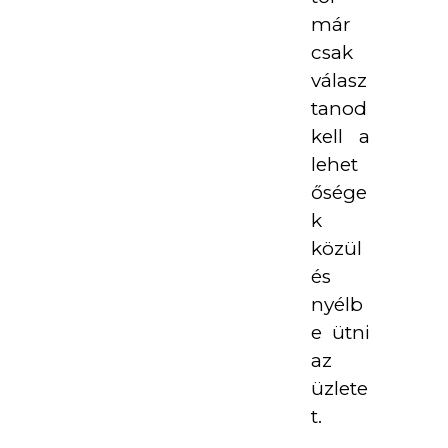
már
csak
válasz
tanod
kell a
lehet
ősége
k
közül
és
nyélb
e ütni
az
üzlete
t.