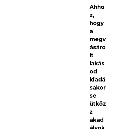
Ahho
z,
hogy
a
megv
ásáro
lt
lakás
od
kiadá
sakor
se
ütköz
z
akad
ályok